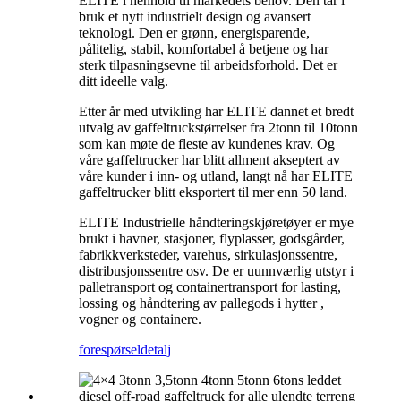
ELITE i henhold til markedets behov. Den tar i
bruk et nytt industrielt design og avansert
teknologi. Den er grønn, energisparende,
pålitelig, stabil, komfortabel å betjene og har
sterk tilpasningsevne til arbeidsforhold. Det er
ditt ideelle valg.
Etter år med utvikling har ELITE dannet et bredt
utvalg av gaffeltruckstørrelser fra 2tonn til 10tonn
som kan møte de fleste av kundenes krav. Og
våre gaffeltrucker har blitt allment akseptert av
våre kunder i inn- og utland, langt nå har ELITE
gaffeltrucker blitt eksportert til mer enn 50 land.
ELITE Industrielle håndteringskjøretøyer er mye
brukt i havner, stasjoner, flyplasser, godsgårder,
fabrikkverksteder, varehus, sirkulasjonssentre,
distribusjonssentre osv. De er uunnværlig utstyr i
palletransport og containertransport for lasting,
lossing og håndtering av pallegods i hytter ,
vogner og containere.
forespørsel
detalj