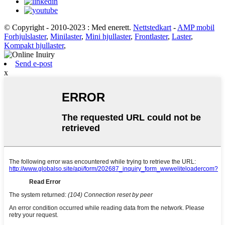
© Copyright - 2010-2023 : Med enerett.
Nettstedkart
-
AMP mobil
Forhjulslaster
,
Minilaster
,
Mini hjullaster
,
Frontlaster
,
Laster
,
Kompakt hjullaster
,
Send e-post
x