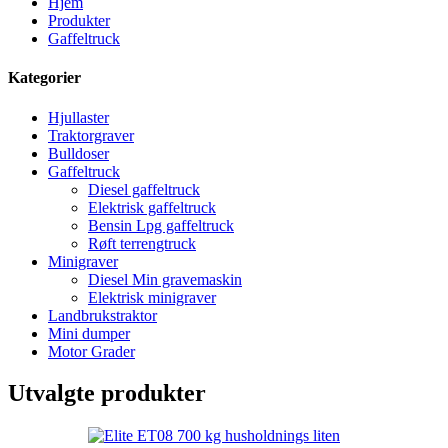
Hjem
Produkter
Gaffeltruck
Kategorier
Hjullaster
Traktorgraver
Bulldoser
Gaffeltruck
Diesel gaffeltruck
Elektrisk gaffeltruck
Bensin Lpg gaffeltruck
Røft terrengtruck
Minigraver
Diesel Min gravemaskin
Elektrisk minigraver
Landbrukstraktor
Mini dumper
Motor Grader
Utvalgte produkter