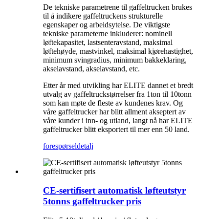
De tekniske parametrene til gaffeltrucken brukes
til å indikere gaffeltruckens strukturelle
egenskaper og arbeidsytelse. De viktigste
tekniske parameterne inkluderer: nominell
løftekapasitet, lastsenteravstand, maksimal
løftehøyde, mastvinkel, maksimal kjørehastighet,
minimum svingradius, minimum bakkeklaring,
akselavstand, akselavstand, etc.
Etter år med utvikling har ELITE dannet et bredt
utvalg av gaffeltruckstørrelser fra 1ton til 10tonn
som kan møte de fleste av kundenes krav. Og
våre gaffeltrucker har blitt allment akseptert av
våre kunder i inn- og utland, langt nå har ELITE
gaffeltrucker blitt eksportert til mer enn 50 land.
forespørsel
detalj
CE-sertifisert automatisk løfteutstyr
5tonns gaffeltrucker pris