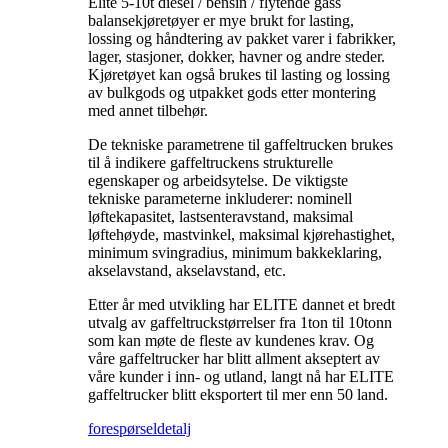
Elite 5-10t diesel / bensin / flytende gass
balansekjøretøyer er mye brukt for lasting,
lossing og håndtering av pakket varer i fabrikker,
lager, stasjoner, dokker, havner og andre steder.
Kjøretøyet kan også brukes til lasting og lossing
av bulkgods og utpakket gods etter montering
med annet tilbehør.
De tekniske parametrene til gaffeltrucken brukes
til å indikere gaffeltruckens strukturelle
egenskaper og arbeidsytelse. De viktigste
tekniske parameterne inkluderer: nominell
løftekapasitet, lastsenteravstand, maksimal
løftehøyde, mastvinkel, maksimal kjørehastighet,
minimum svingradius, minimum bakkeklaring,
akselavstand, akselavstand, etc.
Etter år med utvikling har ELITE dannet et bredt
utvalg av gaffeltruckstørrelser fra 1ton til 10tonn
som kan møte de fleste av kundenes krav. Og
våre gaffeltrucker har blitt allment akseptert av
våre kunder i inn- og utland, langt nå har ELITE
gaffeltrucker blitt eksportert til mer enn 50 land.
forespørsel
detalj