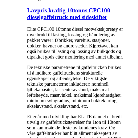
Lavpris kraftig 10tonns CPC100
dieselgaffeltruck med sideskifter
Elite CPC100 10tonns diesel motvektskjøretøy er
mye brukt til lasting, lossing og håndtering av
pakket varer i fabrikker, varehus, stasjoner,
dokker, havner og andre steder. Kjøretøyet kan
også brukes til lasting og lossing av bulkgods og
utpakket gods etter montering med annet tilbehør.
De tekniske parametrene til gaffeltrucken brukes
til å indikere gaffeltruckens strukturelle
egenskaper og arbeidsytelse. De viktigste
tekniske parameterne inkluderer: nominell
løftekapasitet, lastsenteravstand, maksimal
løftehøyde, mastvinkel, maksimal kjørehastighet,
minimum svingradius, minimum bakkeklaring,
akselavstand, akselavstand, etc.
Etter år med utvikling har ELITE dannet et bredt
utvalg av gaffeltruckstørrelser fra 1ton til 10tonn
som kan møte de fleste av kundenes krav. Og
våre gaffeltrucker har blitt allment akseptert av