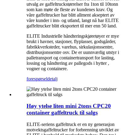
utvalg av gaffeltruckstørrelser fra 1ton til 10tonn
som kan møte de fleste av kundenes krav. Og
våre gaffeltrucker har blitt allment akseptert av
våre kunder i inn- og utland, langt nå har ELITE
gaffeltrucker blitt eksportert til mer enn 50 land.
ELITE Industrielle håndteringskjøretøyer er mye
brukt i havner, stasjoner, flyplasser, godsgårder,
fabrikkverksteder, varehus, sirkulasjonssentre,
distribusjonssentre osv. De er uunnværlig utstyr i
palletransport og containertransport for lasting,
lossing og håndtering av pallegods i hytter ,
vogner og containere.
forespørsel
detalj
Høy ytelse liten mini 2tons CPC20
container gaffeltruck til salgs
ELITE-seriens gaffeltruck er en ny generasjon
motvektsgaffeltrucker for forbrenning utviklet av