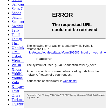
Samoan
Scots Gaelic
Shona
Sindhi
Sundanese
Swahili
Tajik
Tamil
Telugu
Thai
Ukrainian
Urdu
Uzbek
Vietnamese
Welsh
Xhosa
Yiddish
Yoruba
Zulu
Kinyarwanda
Tatar
Oriya
Turkmen
Uyghur