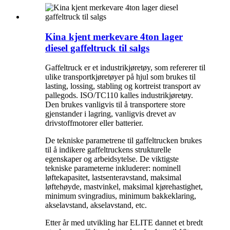
Kina kjent merkevare 4ton lager
diesel gaffeltruck til salgs
Gaffeltruck er et industrikjøretøy, som refererer til
ulike transportkjøretøyer på hjul som brukes til
lasting, lossing, stabling og kortreist transport av
pallegods. ISO/TC110 kalles industrikjøretøy.
Den brukes vanligvis til å transportere store
gjenstander i lagring, vanligvis drevet av
drivstoffmotorer eller batterier.
De tekniske parametrene til gaffeltrucken brukes
til å indikere gaffeltruckens strukturelle
egenskaper og arbeidsytelse. De viktigste
tekniske parameterne inkluderer: nominell
løftekapasitet, lastsenteravstand, maksimal
løftehøyde, mastvinkel, maksimal kjørehastighet,
minimum svingradius, minimum bakkeklaring,
akselavstand, akselavstand, etc.
Etter år med utvikling har ELITE dannet et bredt