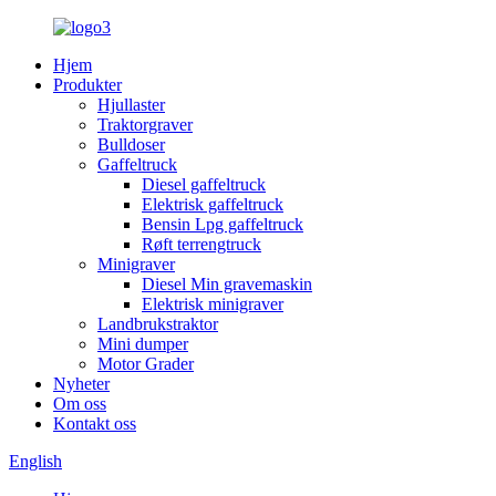
Hjem
Produkter
Hjullaster
Traktorgraver
Bulldoser
Gaffeltruck
Diesel gaffeltruck
Elektrisk gaffeltruck
Bensin Lpg gaffeltruck
Røft terrengtruck
Minigraver
Diesel Min gravemaskin
Elektrisk minigraver
Landbrukstraktor
Mini dumper
Motor Grader
Nyheter
Om oss
Kontakt oss
English