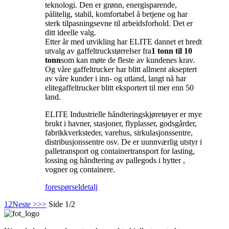
teknologi. Den er grønn, energisparende,
pålitelig, stabil, komfortabel å betjene og har
sterk tilpasningsevne til arbeidsforhold. Det er
ditt ideelle valg.
Etter år med utvikling har ELITE dannet et bredt
utvalg av gaffeltruckstørrelser fra
1 tonn til 10
tonn
som kan møte de fleste av kundenes krav.
Og våre gaffeltrucker har blitt allment akseptert
av våre kunder i inn- og utland, langt nå har
elitegaffeltrucker blitt eksportert til mer enn 50
land.
ELITE Industrielle håndteringskjøretøyer er mye
brukt i havner, stasjoner, flyplasser, godsgårder,
fabrikkverksteder, varehus, sirkulasjonssentre,
distribusjonssentre osv. De er uunnværlig utstyr i
palletransport og containertransport for lasting,
lossing og håndtering av pallegods i hytter ,
vogner og containere.
forespørsel
detalj
1
2
Neste >
>>
Side 1/2