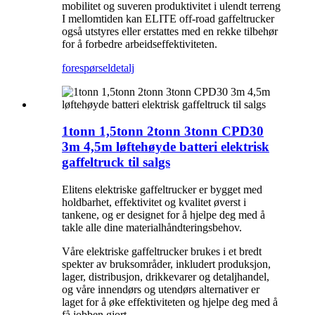
mobilitet og suveren produktivitet i ulendt terreng
I mellomtiden kan ELITE off-road gaffeltrucker
også utstyres eller erstattes med en rekke tilbehør
for å forbedre arbeidseffektiviteten.
forespørsel
detalj
1tonn 1,5tonn 2tonn 3tonn CPD30
3m 4,5m løftehøyde batteri elektrisk
gaffeltruck til salgs
Elitens elektriske gaffeltrucker er bygget med
holdbarhet, effektivitet og kvalitet øverst i
tankene, og er designet for å hjelpe deg med å
takle alle dine materialhåndteringsbehov.
Våre elektriske gaffeltrucker brukes i et bredt
spekter av bruksområder, inkludert produksjon,
lager, distribusjon, drikkevarer og detaljhandel,
og våre innendørs og utendørs alternativer er
laget for å øke effektiviteten og hjelpe deg med å
få jobben gjort.