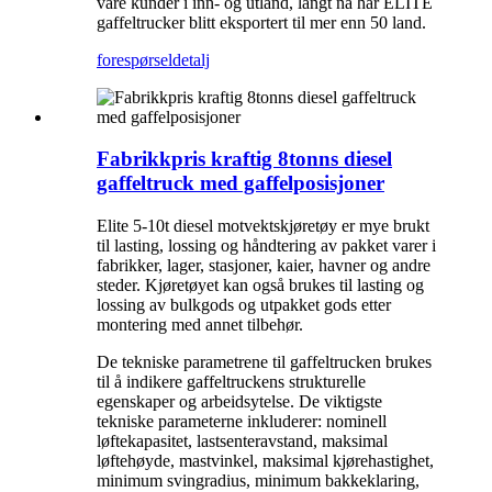
våre kunder i inn- og utland, langt nå har ELITE
gaffeltrucker blitt eksportert til mer enn 50 land.
forespørsel
detalj
Fabrikkpris kraftig 8tonns diesel
gaffeltruck med gaffelposisjoner
Elite 5-10t diesel motvektskjøretøy er mye brukt
til lasting, lossing og håndtering av pakket varer i
fabrikker, lager, stasjoner, kaier, havner og andre
steder. Kjøretøyet kan også brukes til lasting og
lossing av bulkgods og utpakket gods etter
montering med annet tilbehør.
De tekniske parametrene til gaffeltrucken brukes
til å indikere gaffeltruckens strukturelle
egenskaper og arbeidsytelse. De viktigste
tekniske parameterne inkluderer: nominell
løftekapasitet, lastsenteravstand, maksimal
løftehøyde, mastvinkel, maksimal kjørehastighet,
minimum svingradius, minimum bakkeklaring,