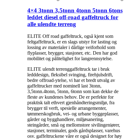
4×4 3tonn 3,5tonn 4tonn 5tonn 6tons
leddet diesel off-road gaffeltruck for
alle ulendte terreng
ELITE Off road gaffeltruck, også kjent som
feltgaffeltruck, er en slags utstyr for lasting og
lossing av materialer i dårlige veiforhold som
flyplasser, brygger, stasjoner, etc. Den har god
mobilitet og pålitelighet for langrennsytelse.
ELITE ulendt terrenggaffeltruck tar i bruk
ledddesign, fleksibel svinging, firehjulsdrift,
bedre offroad-ytelse, vi har et bredt utvalg av
gaffeltrucker med nominell last 3tonn,
3,5tonn.4tonn, 5tonn, 6tonn som kan dekke de
fleste av kundenes behov. De er perfekte for
praktisk talt ethvert gjenhåndteringsmiljø, fra
brygger til verft, spesielle arrangementer,
tømmerskogbruk, vei- og urbane byggeplasser,
gårder og bygghandlere, miljøsanering,
steingårder, små og mellomstore sivilingeniører,
stasjoner, terminaler, gods gårdsplasser, varehus
osv. gaffeltruckene våre er også designet for høy