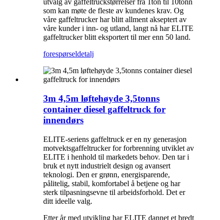
utvalg av gaffeltruckstørrelser fra 1ton til 10tonn
som kan møte de fleste av kundenes krav. Og
våre gaffeltrucker har blitt allment akseptert av
våre kunder i inn- og utland, langt nå har ELITE
gaffeltrucker blitt eksportert til mer enn 50 land.
forespørsel
detalj
3m 4,5m løftehøyde 3,5tonns
container diesel gaffeltruck for
innendørs
ELITE-seriens gaffeltruck er en ny generasjon
motvektsgaffeltrucker for forbrenning utviklet av
ELITE i henhold til markedets behov. Den tar i
bruk et nytt industrielt design og avansert
teknologi. Den er grønn, energisparende,
pålitelig, stabil, komfortabel å betjene og har
sterk tilpasningsevne til arbeidsforhold. Det er
ditt ideelle valg.
Etter år med utvikling har ELITE dannet et bredt